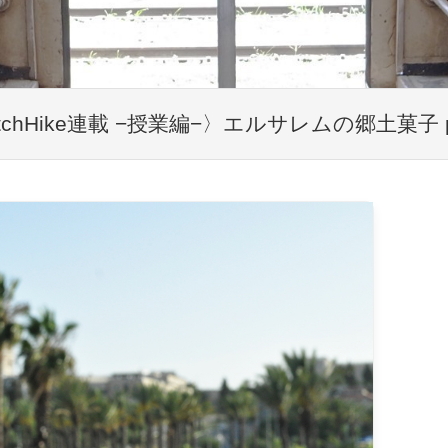
itchHike連載 −授業編−〉エルサレムの郷土菓子 pa