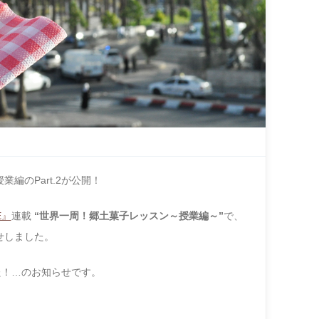
 授業編のPart.2が公開！
E』
連載
“世界一周！郷土菓子レッスン～授業編～”
で、
せしました。
た！…のお知ら
せです。