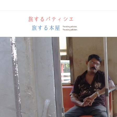
Men
SKIP 