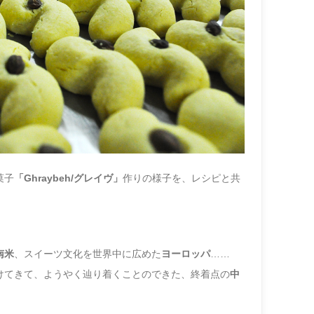
菓子
「Ghraybe
h/グレイヴ」
作りの様子を、レシピと共
南米
、
スイーツ文化を世界中に広めた
ヨーロッパ
……
けてきて、
ようやく辿り着くことのできた、終着点の
中