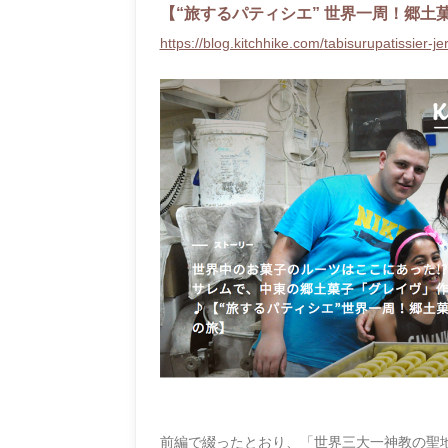
【
“
旅するパティシエ
”
世界一周！郷土
https://blog.kitchhike.com/
tabisurupatissier-j
前編で綴ったとおり、「世界三大一神教の聖