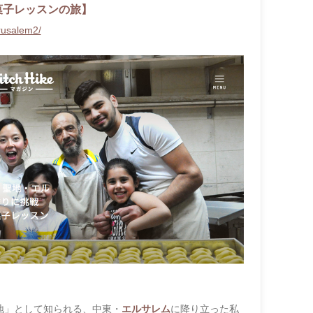
菓子レッスンの旅】
erusalem2/
地」
として知られる、中東・
エルサレム
に降り立った私