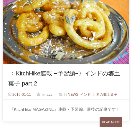
〈 KitchHike連載 −予習編−〉インドの郷土
菓子 part.2
2016-01-11
by
aya
In
NEWS
,
インド
,
世界の郷土菓子
『KitchHike MAGAZINE』連載・予習編、最後の記事です！
READ MORE