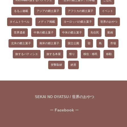
KitchHike×旅するパティシエ
「世界の郷土菓子」の本棚
ごはん
す
るるぶ連載
アジアの郷土菓子
アフリカの郷土菓子
イベント
る
タイムトラベル
メディア掲載
ヨーロッパの郷土菓子
世界のおやつ
世界遺産
中東の郷土菓子
中米の郷土菓子
先住民
動画
北米の郷土菓子
南米の郷土菓子
国立公園
宿
島
市場
旅するパティシエ
旅する本屋
祭り
移住・移民
移動
突撃取材
絶景
SEKAI NO OYATSU / 世界のおやつ
Facebook
ー
ー