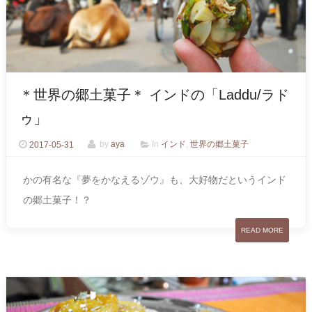
＊世界の郷土菓子＊ インドの「Laddu/ラド
ゥ」
2017-05-31
by
aya
In
インド
,
世界の郷土菓子
かの有名な『夢をかなえるゾウ』も、大好物だというインド
の郷土菓子！？
READ MORE