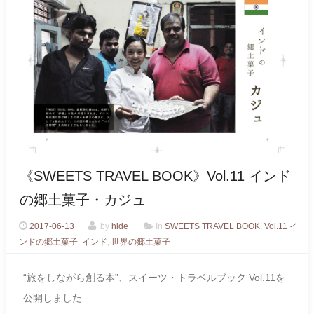
《SWEETS TRAVEL BOOK》Vol.11 インド
の郷土菓子・カジュ
2017-06-13
by
hide
In
SWEETS TRAVEL BOOK
,
Vol.11 イ
ンドの郷土菓子
,
インド
,
世界の郷土菓子
“旅をしながら創る本”、スイーツ・トラベルブック Vol.11を
公開しました