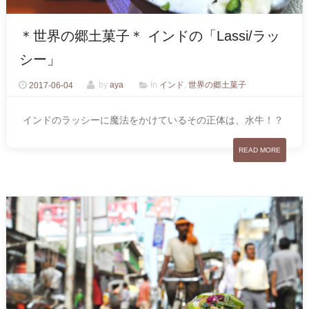
＊世界の郷土菓子＊ インドの「Lassi/ラッ
シー」
2017-06-04
by
aya
In
インド
,
世界の郷土菓子
インドのラッシーに魔法をかけているその正体は、水牛！？
READ MORE