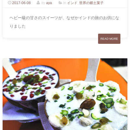
2017-06-08
by
aya
In
インド
,
世界の郷土菓子
ヘビー級の甘さのスイーツが、なぜかインドの旅のお供にな
りました
READ MORE