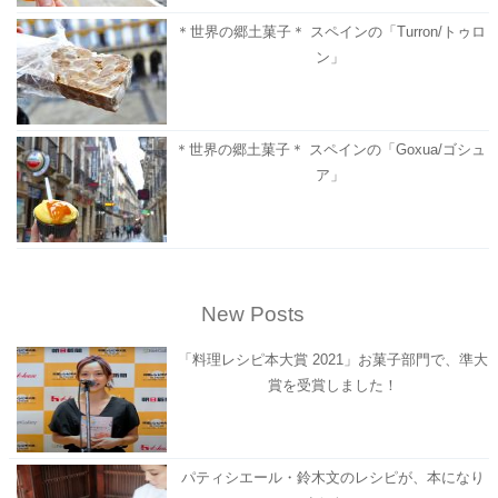
＊世界の郷土菓子＊ スペインの「Turron/トゥロ
ン」
＊世界の郷土菓子＊ スペインの「Goxua/ゴシュ
ア」
New Posts
「料理レシピ本大賞 2021」お菓子部門で、準大
賞を受賞しました！
パティシエール・鈴木文のレシピが、本になり