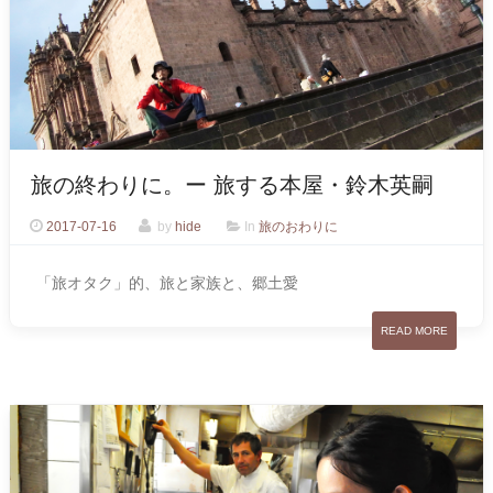
旅の終わりに。ー 旅する本屋・鈴木英嗣
2017-07-16
by
hide
In
旅のおわりに
「旅オタク」的、旅と家族と、郷土愛
READ MORE