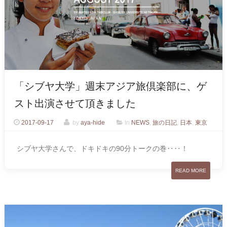
「シブヤ大学」週末アジア旅倶楽部に、ゲ
スト出演させて頂きました
2017-09-17
by
aya-hide
In
NEWS
,
旅の日記
,
日本
,
東京
シブヤ大学さんで、ドキドキの90分トークの巻‥‥！
READ MORE