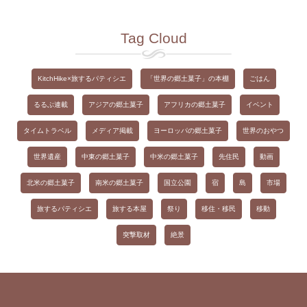
レ
ス
Tag Cloud
を
入
力
KitchHike×旅するパティシエ
「世界の郷土菓子」の本棚
ごはん
す
るるぶ連載
アジアの郷土菓子
アフリカの郷土菓子
イベント
る
タイムトラベル
メディア掲載
ヨーロッパの郷土菓子
世界のおやつ
世界遺産
中東の郷土菓子
中米の郷土菓子
先住民
動画
北米の郷土菓子
南米の郷土菓子
国立公園
宿
島
市場
旅するパティシエ
旅する本屋
祭り
移住・移民
移動
突撃取材
絶景