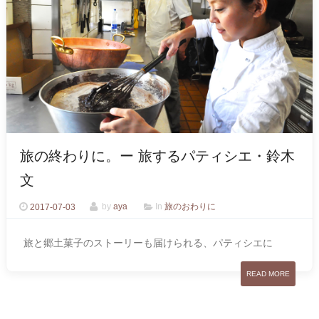
旅の終わりに。ー 旅するパティシエ・鈴木
文
2017-07-03
by
aya
In
旅のおわりに
旅と郷土菓子のストーリーも届けられる、パティシエに
READ MORE