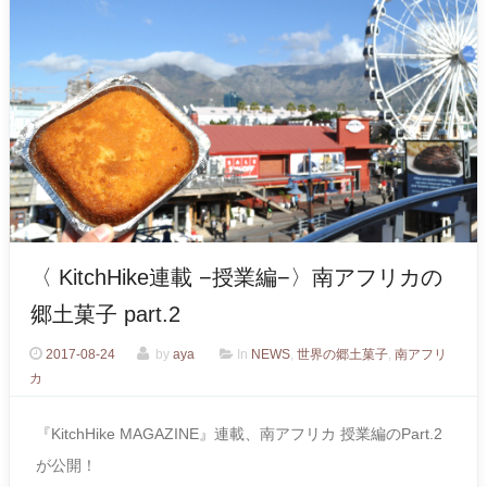
〈 KitchHike連載 −授業編−〉南アフリカの
郷土菓子 part.2
2017-08-24
by
aya
In
NEWS
,
世界の郷土菓子
,
南アフリ
カ
『KitchHike MAGAZINE』連載、南アフリカ 授業編のPart.2
が公開！