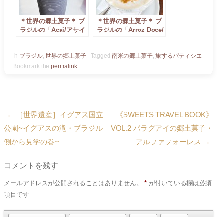
＊世界の郷土菓子＊ ブ
＊世界の郷土菓子＊ ブ
ラジルの「Acai/アサイ
ラジルの「Arroz Doce/
ー」
アローシュ・ドース」
In
ブラジル
,
世界の郷土菓子
Tagged
南米の郷土菓子
,
旅するパティシエ
Bookmark the
permalink
.
←
［世界遺産］イグアス国立
《SWEETS TRAVEL BOOK》
Post navigation
公園~イグアスの滝・ブラジル
VOL.2 パラグアイの郷土菓子・
側から見学の巻~
アルファフォーレス
→
コメントを残す
メールアドレスが公開されることはありません。
*
が付いている欄は必須
項目です