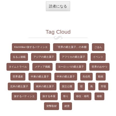
ル
ア
ド
レ
ス
Tag Cloud
を
入
力
KitchHike×旅するパティシエ
「世界の郷土菓子」の本棚
ごはん
す
るるぶ連載
アジアの郷土菓子
アフリカの郷土菓子
イベント
る
タイムトラベル
メディア掲載
ヨーロッパの郷土菓子
世界のおやつ
世界遺産
中東の郷土菓子
中米の郷土菓子
先住民
動画
北米の郷土菓子
南米の郷土菓子
国立公園
宿
島
市場
旅するパティシエ
旅する本屋
祭り
移住・移民
移動
突撃取材
絶景