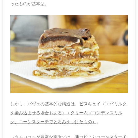
ったものが基本型。
しかし、パヴェの基本的な構造は、
ビスキュイ
（エバミルク
を染み込ませる場合もある）＋
クリーム
（コンデンスミル
ク、コーンスターチでとろみをつけたもの）
。
トウモロコシが豊富な南米では、薄力粉より
コーンスターチ