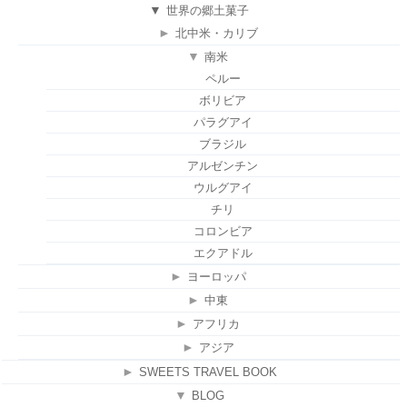
▼
世界の郷土菓子
►
北中米・カリブ
▼
南米
ペルー
ボリビア
パラグアイ
ブラジル
アルゼンチン
ウルグアイ
チリ
コロンビア
エクアドル
►
ヨーロッパ
►
中東
►
アフリカ
►
アジア
►
SWEETS TRAVEL BOOK
▼
BLOG