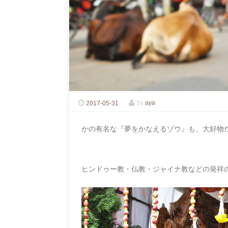
2017-05-31
by
aya
かの有名な『夢をかなえるゾウ』も、大好物
ヒンドゥー教・仏教・ジャイナ教などの発祥