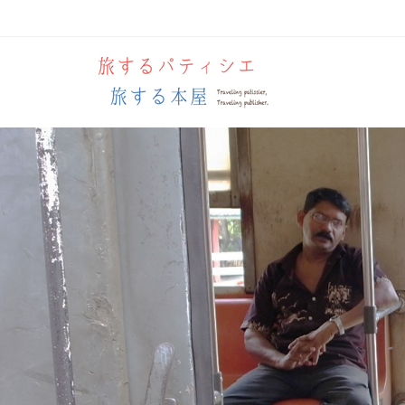
Men
SKIP 