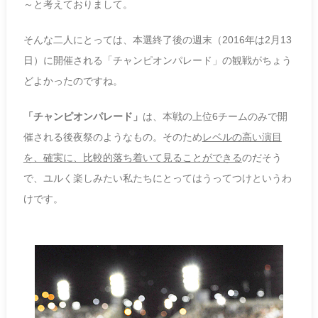
～と考えておりまして。
そんな二人にとっては、本選終了後の週末（2016年は2月13
日）に開催される「チャンピオンパレード」の観戦がちょう
どよかったのですね。
「チャンピオンパレード」
は、本戦の上位6チームのみで開
催される後夜祭のようなもの。そのため
レベルの高い演目
を、確実に、比較的落ち着いて見ることができる
のだそう
で、ユルく楽しみたい私たちにとってはうってつけというわ
けです。