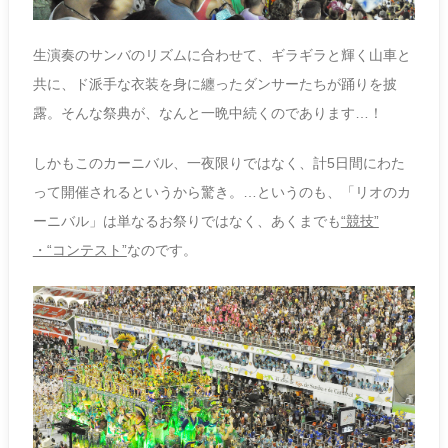
生演奏のサンバのリズムに合わせて、ギラギラと輝く山車と
共に、ド派手な衣装を身に纏ったダンサーたちが踊りを披
露。そんな祭典が、なんと一晩中続くのであります…！
しかもこのカーニバル、一夜限りではなく、計5日間にわた
って開催されるというから驚き。…というのも、「リオのカ
ーニバル」は単なるお祭りではなく、あくまでも
“競技”
・“コンテスト”
なのです。