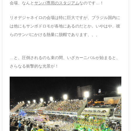
会場、なんと
サンバ専用のスタジアム
なのです…！
リオデジャネイロの会場は特に巨大ですが、ブラジル国内に
は他にもサンボドロモが各地にあるのだとか。いやはや、彼
らのサンバにかける熱量に脱帽であります、、、
…と、圧倒されるのも束の間、いざカーニバルが始まると、
さらなる衝撃的な光景が！