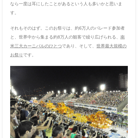
なら一度は耳にしたことがあるという人も多いかと思いま
す。
それもそのはず。このお祭りは、約6万人のパレード参加者
と、世界中から集まる約8万人の観客で繰り広げられる、
南
米三大カーニバルのひとつ
であり、そして、
世界最大規模の
お祭り
です。