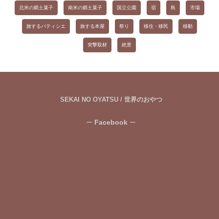
北米の郷土菓子
南米の郷土菓子
国立公園
宿
島
市場
旅するパティシエ
旅する本屋
祭り
移住・移民
移動
突撃取材
絶景
SEKAI NO OYATSU / 世界のおやつ
Facebook
ー
ー