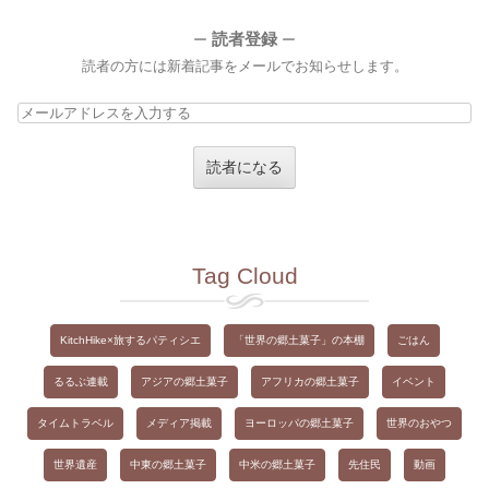
読者登録
ー
ー
読者の方には新着記事をメールでお知らせします。
メ
ー
ル
ア
ド
レ
ス
Tag Cloud
を
入
力
KitchHike×旅するパティシエ
「世界の郷土菓子」の本棚
ごはん
す
るるぶ連載
アジアの郷土菓子
アフリカの郷土菓子
イベント
る
タイムトラベル
メディア掲載
ヨーロッパの郷土菓子
世界のおやつ
世界遺産
中東の郷土菓子
中米の郷土菓子
先住民
動画